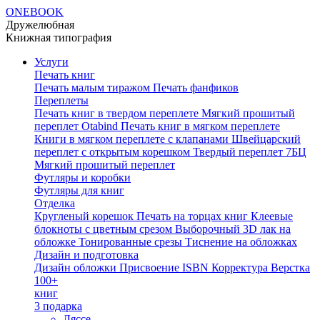
ONEBOOK
Дружелюбная
Книжная типография
Услуги
Печать книг
Печать малым тиражом
Печать фанфиков
Переплеты
Печать книг в твердом переплете
Мягкий прошитый
переплет Otabind
Печать книг в мягком переплете
Книги в мягком переплете с клапанами
Швейцарский
переплет с открытым корешком
Твердый переплет 7БЦ
Мягкий прошитый переплет
Футляры и коробки
Футляры для книг
Отделка
Кругленый корешок
Печать на торцах книг
Клеевые
блокноты с цветным срезом
Выборочный 3D лак на
обложке
Тонированные срезы
Тиснение на обложках
Дизайн и подготовка
Дизайн обложки
Присвоение ISBN
Корректура
Верстка
100+
книг
3 подарка
Ляссе