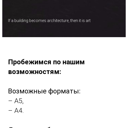
If a building becomes architecture, then it is art
Пробежимся по нашим
возможностям:
Возможные форматы:
– А5,
– А4.