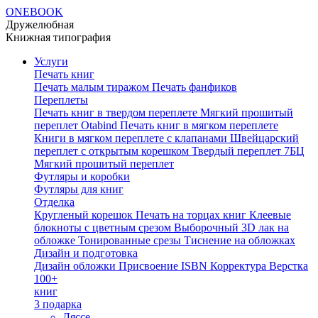
ONEBOOK
Дружелюбная
Книжная типография
Услуги
Печать книг
Печать малым тиражом
Печать фанфиков
Переплеты
Печать книг в твердом переплете
Мягкий прошитый
переплет Otabind
Печать книг в мягком переплете
Книги в мягком переплете с клапанами
Швейцарский
переплет с открытым корешком
Твердый переплет 7БЦ
Мягкий прошитый переплет
Футляры и коробки
Футляры для книг
Отделка
Кругленый корешок
Печать на торцах книг
Клеевые
блокноты с цветным срезом
Выборочный 3D лак на
обложке
Тонированные срезы
Тиснение на обложках
Дизайн и подготовка
Дизайн обложки
Присвоение ISBN
Корректура
Верстка
100+
книг
3 подарка
Ляссе