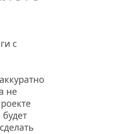
ги с
 аккуратно
а не
проекте
 будет
сделать