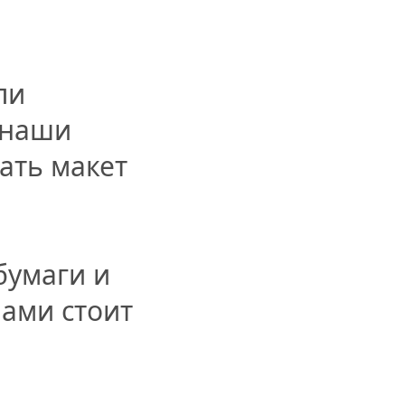
ли
 наши
ать макет
бумаги и
нами стоит