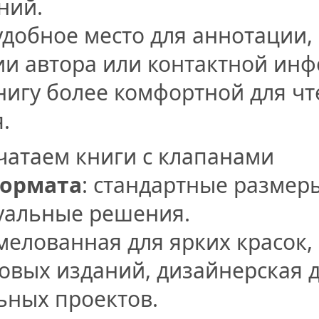
ний.
удобное место для аннотации,
и автора или контактной ин
нигу более комфортной для чт
.
чатаем книги с клапанами
ормата
: стандартные размер
уальные решения.
 мелованная для ярких красок,
товых изданий, дизайнерская 
ьных проектов.