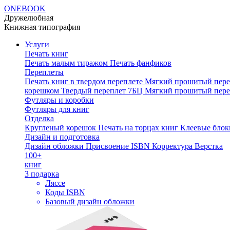
ONEBOOK
Дружелюбная
Книжная типография
Услуги
Печать книг
Печать малым тиражом
Печать фанфиков
Переплеты
Печать книг в твердом переплете
Мягкий прошитый пере
корешком
Твердый переплет 7БЦ
Мягкий прошитый пере
Футляры и коробки
Футляры для книг
Отделка
Кругленый корешок
Печать на торцах книг
Клеевые блок
Дизайн и подготовка
Дизайн обложки
Присвоение ISBN
Корректура
Верстка
100+
книг
3 подарка
Ляссе
Коды ISBN
Базовый дизайн обложки