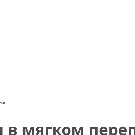
ами
 в мягком пере