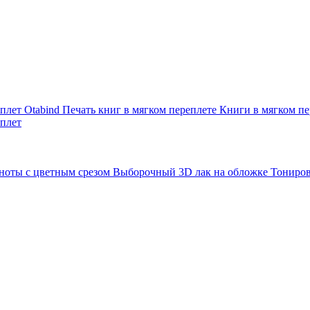
плет Otabind
Печать книг в мягком переплете
Книги в мягком пе
плет
ноты с цветным срезом
Выборочный 3D лак на обложке
Тониро