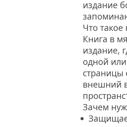
издание б
запомина
Что такое
Книга в м
издание, 
одной или
страницы 
внешний в
пространс
Зачем нуж
Защищает