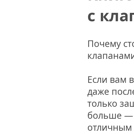
с кл
Почему ст
клапанам
Если вам 
даже посл
только за
больше — 
отличным 