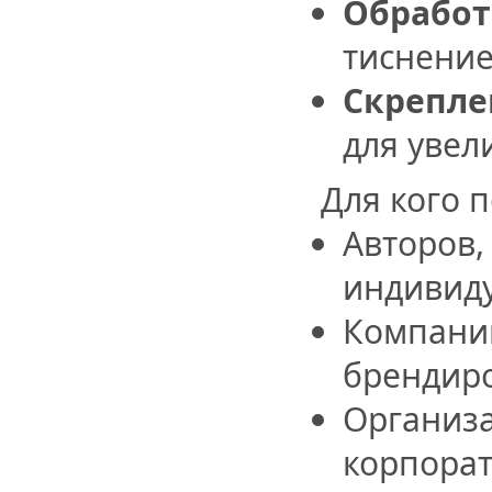
Обработ
тиснение
Скрепле
для увел
Для кого 
Авторов,
индивиду
Компаний
брендир
Организ
корпора