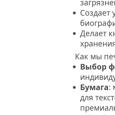
загрязне
Создает 
биографи
Делает к
хранения
Как мы пе
Выбор ф
индивид
Бумага
:
для текс
премиал