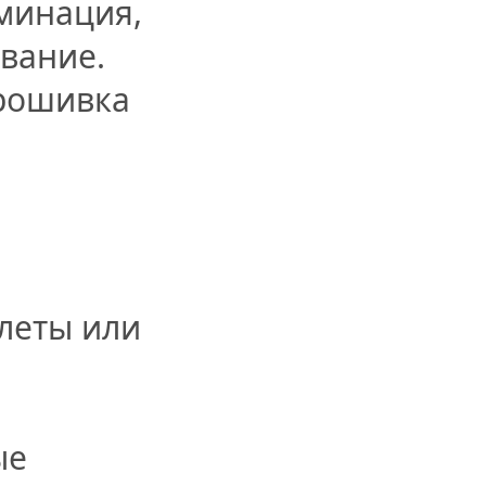
аминация,
вание.
прошивка
леты или
ые