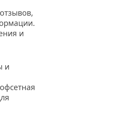
 отзывов,
формации.
ения и
ы и
 офсетная
для