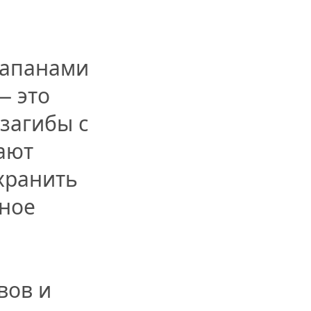
клапанами
— это
загибы с
ают
хранить
ьное
вов и