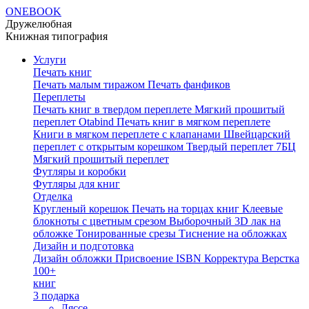
ONEBOOK
Дружелюбная
Книжная типография
Услуги
Печать книг
Печать малым тиражом
Печать фанфиков
Переплеты
Печать книг в твердом переплете
Мягкий прошитый
переплет Otabind
Печать книг в мягком переплете
Книги в мягком переплете с клапанами
Швейцарский
переплет с открытым корешком
Твердый переплет 7БЦ
Мягкий прошитый переплет
Футляры и коробки
Футляры для книг
Отделка
Кругленый корешок
Печать на торцах книг
Клеевые
блокноты с цветным срезом
Выборочный 3D лак на
обложке
Тонированные срезы
Тиснение на обложках
Дизайн и подготовка
Дизайн обложки
Присвоение ISBN
Корректура
Верстка
100+
книг
3 подарка
Ляссе