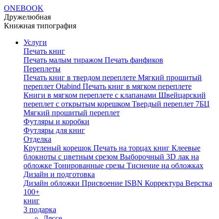
ONEBOOK
Дружелюбная
Книжная типография
Услуги
Печать книг
Печать малым тиражом
Печать фанфиков
Переплеты
Печать книг в твердом переплете
Мягкий прошитый
переплет Otabind
Печать книг в мягком переплете
Книги в мягком переплете с клапанами
Швейцарский
переплет с открытым корешком
Твердый переплет 7БЦ
Мягкий прошитый переплет
Футляры и коробки
Футляры для книг
Отделка
Кругленый корешок
Печать на торцах книг
Клеевые
блокноты с цветным срезом
Выборочный 3D лак на
обложке
Тонированные срезы
Тиснение на обложках
Дизайн и подготовка
Дизайн обложки
Присвоение ISBN
Корректура
Верстка
100+
книг
3 подарка
Ляссе