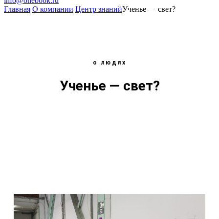
info@onebook.ru
Главная
О компании
Центр знаний
Ученье — свет?
о людях
Ученье — свет?